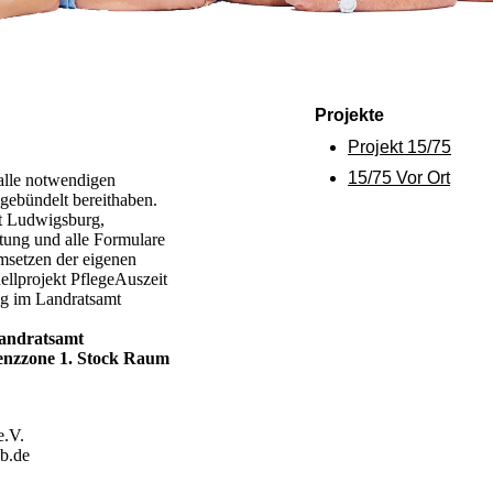
Projekte
Projekt 15/75
15/75 Vor Ort
 alle notwendigen
gebündelt bereithaben.
at Ludwigsburg,
itung und alle Formulare
setzen der eigenen
llprojekt PflegeAuszeit
ng im Landratsamt
Landratsamt
enzzone 1. Stock Raum
e.V.
b.de